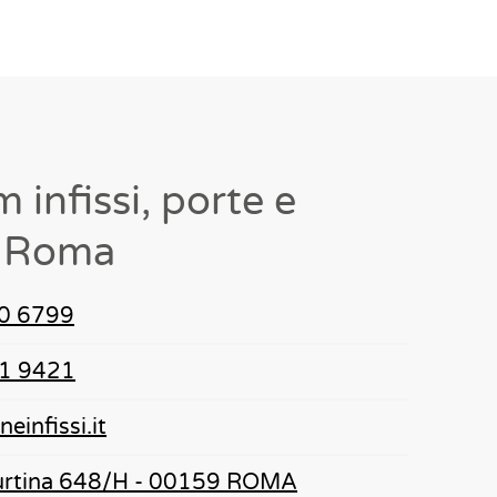
infissi, porte e
a Roma
0 6799
1 9421
einfissi.it
burtina 648/H - 00159 ROMA