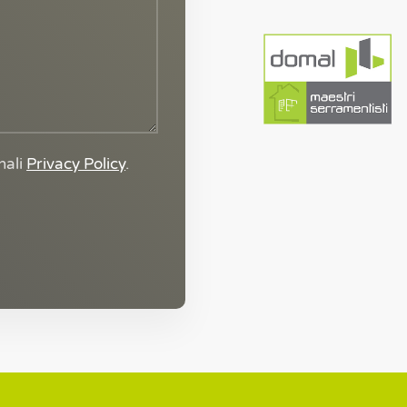
nali
Privacy Policy
.