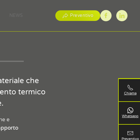
NEWS
Preventivo
ateriale che
mento termico
Chiama
.
Whatsapp
ne e
apporto
Preventivo