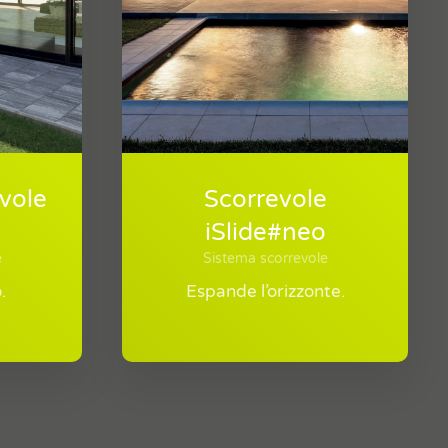
vole
Scorrevole
iSlide#neo
e
Sistema scorrevole
.
Espande l’orizzonte.