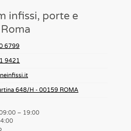
infissi, porte e
a Roma
0 6799
1 9421
einfissi.it
burtina 648/H - 00159 ROMA
 09:00 – 19:00
14:00
o