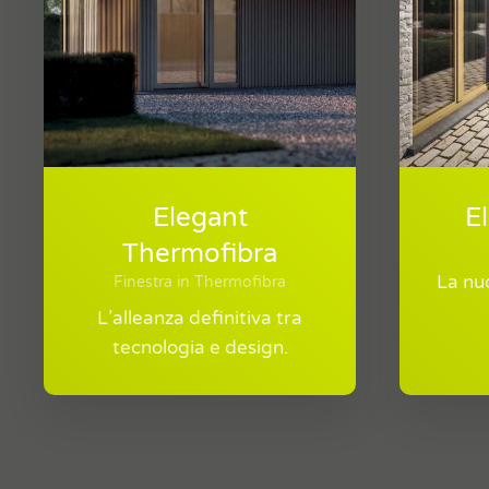
Elegant
E
Thermofibra
La nuo
Finestra in Thermofibra
L’alleanza definitiva tra
tecnologia e design.