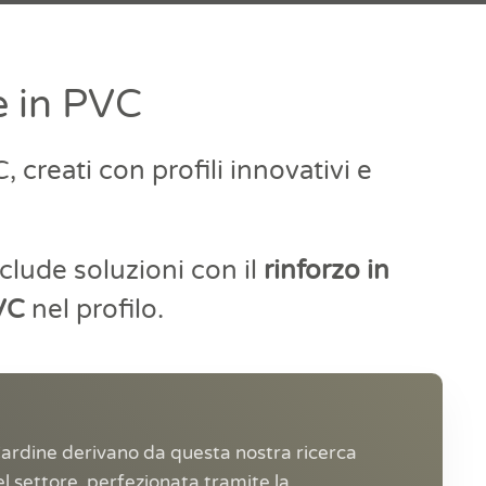
e in PVC
 creati con profili innovativi e
clude soluzioni con il
rinforzo in
PVC
nel profilo.
Cardine derivano da questa nostra ricerca
l settore, perfezionata tramite la