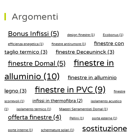
Argomenti
Bonus Infissi
(5)
design finestre
(1)
Ecobonus
(1)
finestre con
efficienza enegetica
(1)
finestre antirumore
(1)
taglio termico
(3)
finestre Deceuninck
(3)
finestre in
finestre Domal
(5)
alluminio
(10)
finestre in alluminio
finestre in PVC
(9)
legno
(3)
finestre
infissi in thermofibra
(2)
scorrevoli
(1)
isolamento acustico
(1)
isolamento termico
(1)
Maestri Serramentisti Domal
(1)
offerta finestre
(4)
Pellini
(1)
porte esterne
(1)
sostituzione
porte interne
(1)
schermature solari
(1)