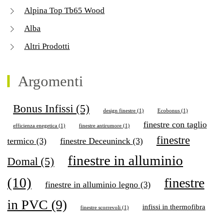
Alpina Top Tb65 Wood
Alba
Altri Prodotti
Argomenti
Bonus Infissi
(5)
design finestre
(1)
Ecobonus
(1)
finestre con taglio
efficienza enegetica
(1)
finestre antirumore
(1)
finestre
termico
(3)
finestre Deceuninck
(3)
finestre in alluminio
Domal
(5)
(10)
finestre
finestre in alluminio legno
(3)
in PVC
(9)
infissi in thermofibra
finestre scorrevoli
(1)